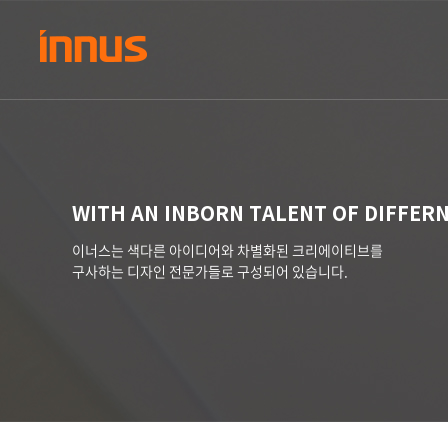
WITH AN INBORN TALENT OF DIFFERN
이너스는 색다른 아이디어와 차별화된 크리에이티브를
구사하는 디자인 전문가들로 구성되어 있습니다.